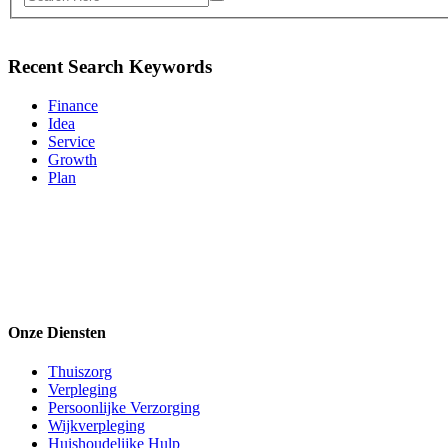
Recent Search Keywords
Finance
Idea
Service
Growth
Plan
Onze Diensten
Thuiszorg
Verpleging
Persoonlijke Verzorging
Wijkverpleging
Huishoudelijke Hulp