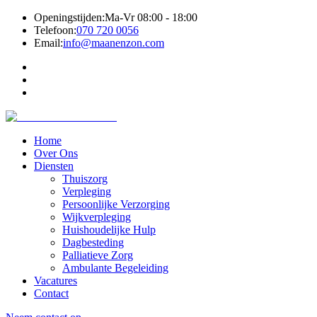
Openingstijden:
Ma-Vr 08:00 - 18:00
Telefoon:
070 720 0056
Email:
info@maanenzon.com
Home
Over Ons
Diensten
Thuiszorg
Verpleging
Persoonlijke Verzorging
Wijkverpleging
Huishoudelijke Hulp
Dagbesteding
Palliatieve Zorg
Ambulante Begeleiding
Vacatures
Contact